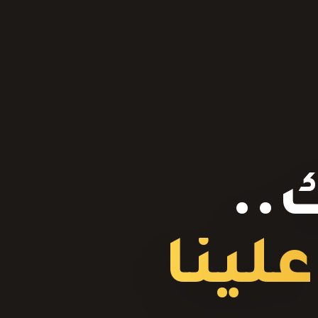
..
لينا