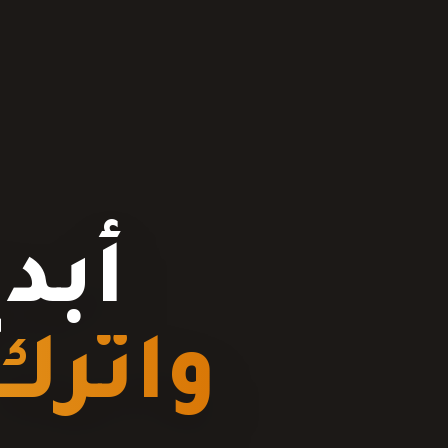
أبد
واترك