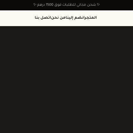
✨ شحن مجاني للطلبات فوق 1500 درهم ✨
المتجر
انضم إلينا
من نحن
اتصل بنا