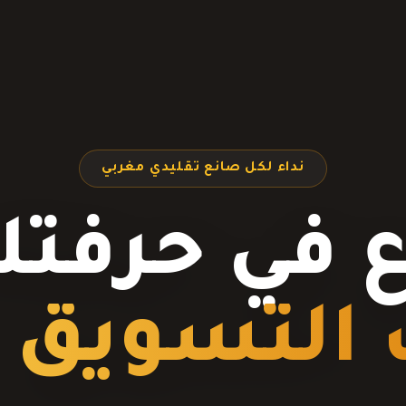
نداء لكل صانع تقليدي مغربي
ع في حرفتك
 التسويق ع