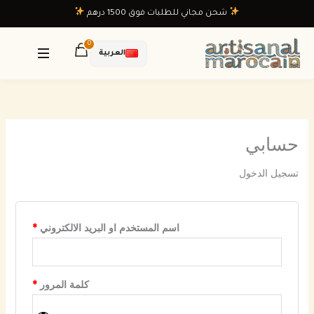
Ski
equired
equired
شحن مجاني للطلبات فوق 1500 درهم
t
conten
0
العربية
حسابي
تسجيل الدخول
اسم المستخدم او البريد الالكتروني
*
كلمة المرور
*