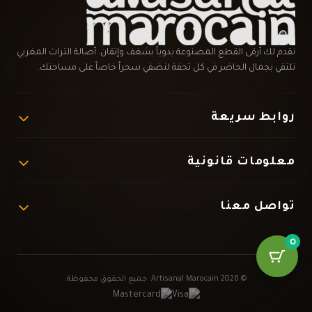
نقدم لك أرقى القطع المصنوعة يدوياً بشغف وإتقان. أصالة التراث المغربي
تلتقي بجمال الحاضر في كل تحفة لنضفي سحراً خاصاً على مساحتك.
روابط سريعة
المتجر
من نحن
معلومات قانونية
اتصل بنا
سياسة الخصوصية
شروط الاستخدام والبيع
تواصل معنا
سياسة الاسترجاع
+212 667 98 36 33
0
artisanalmarocain1@gmail.com
© 2026 Artisanal Marocain. جميع الحقوق محفوظة.